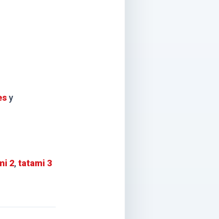
es
y
mi 2
,
tatami 3