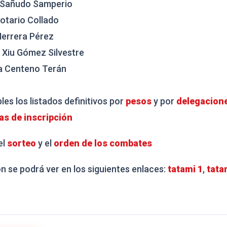
 Sañudo Samperio
Notario Collado
Herrera Pérez
 Xiu Gómez Silvestre
ia Centeno Terán
les los listados definitivos por
pesos
y por
delegacion
as de inscripción
el
sorteo
y el
orden de los combates
n se podrá ver en los siguientes enlaces:
tatami 1
,
tata