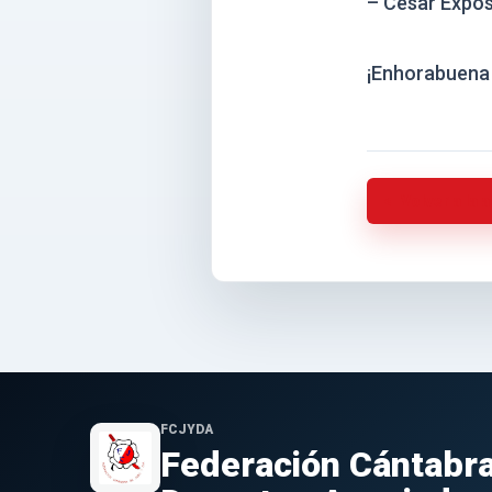
– César Expó
¡Enhorabuena 
Volver a la 
FCJYDA
Federación Cántabra