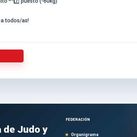
sito
puesto (-60kg)
a todos/as!
actualidad
FEDERACIÓN
 de Judo y
Organigrama