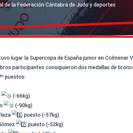
cial de la Federación Cántabra de Judo y deportes
uvo lugar la Supercopa de España junior en Colmenar V
bros participantes consiguieron dos medallas de bronce
7º puestos:
a
(-66kg)
io
(-90kg)
Plaza
puesto (-57kg)
 Gómez
puesto (-52kg)