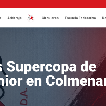
n
Arbitraje
Circulares
Escuela Federativa
De
s Supercopa de
nior en Colmena