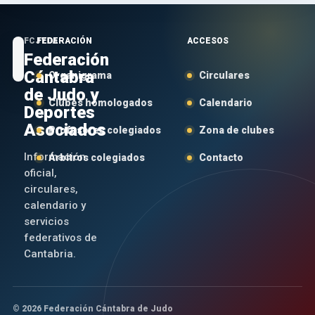
FCJYDA
FEDERACIÓN
ACCESOS
Federación
Cántabra
Organigrama
Circulares
de Judo y
Clubes homologados
Calendario
Deportes
Asociados
Profesores colegiados
Zona de clubes
Información
Árbitros colegiados
Contacto
oficial,
circulares,
calendario y
servicios
federativos de
Cantabria.
© 2026 Federación Cántabra de Judo