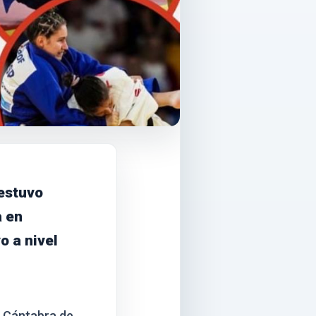
 estuvo
a en
o a nivel
n Cántabra de