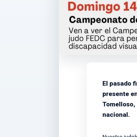
El pasado f
presente en
Tomelloso, 
nacional.
Nuestro judok