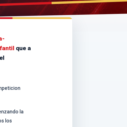
a-
fantil
que a
el
ompeticion
menzando la
os los