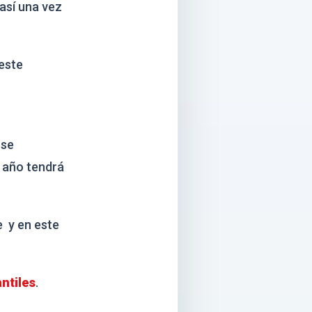
 así una vez
 este
 se
 año tendrá
e y en este
antiles
.