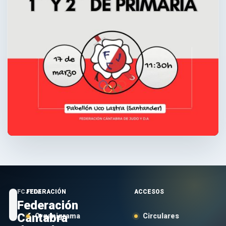
FCJYDA
FEDERACIÓN
ACCESOS
Federación
Cántabra
Organigrama
Circulares