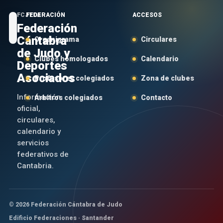
FCJYDA
FEDERACIÓN
ACCESOS
Federación
Cántabra
Organigrama
Circulares
de Judo y
Clubes homologados
Calendario
Deportes
Asociados
Profesores colegiados
Zona de clubes
Información
Árbitros colegiados
Contacto
oficial,
circulares,
calendario y
servicios
federativos de
Cantabria.
© 2026 Federación Cántabra de Judo
Edificio Federaciones · Santander