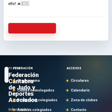
ello! 🔥🇪🇸
Volver a la actualidad
FCJYDA
FEDERACIÓN
ACCESOS
Federación
Cántabra
Organigrama
Circulares
de Judo y
Clubes homologados
Calendario
Deportes
Asociados
Profesores colegiados
Zona de clubes
Información
Árbitros colegiados
Contacto