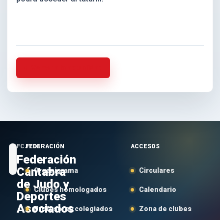
Volver a la actualidad
FCJYDA
FEDERACIÓN
ACCESOS
Federación
Cántabra
Organigrama
Circulares
de Judo y
Clubes homologados
Calendario
Deportes
Asociados
Profesores colegiados
Zona de clubes