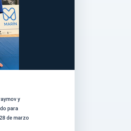
araymov y
udo para
l 28 de marzo