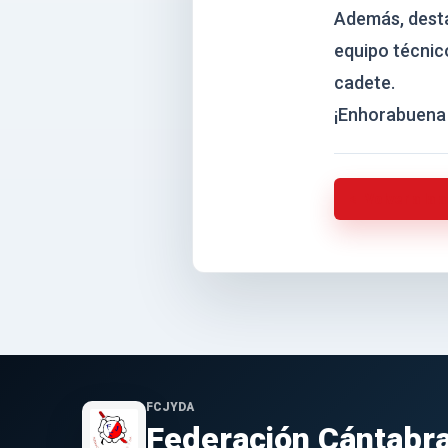
Además, desta
equipo técnic
cadete.
¡Enhorabuena 
Volver a la 
FCJYDA
Federación Cántabra