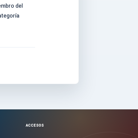
embro del
ategoría
ACCESOS