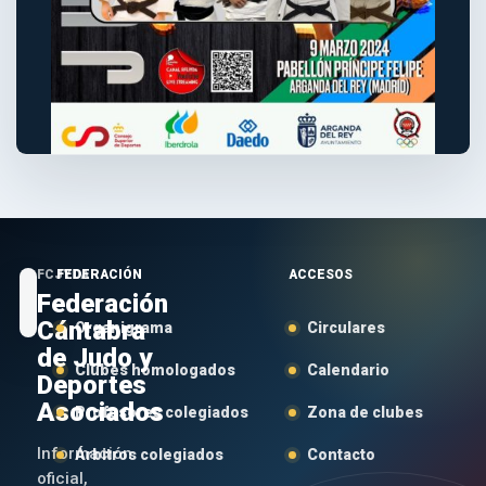
FCJYDA
FEDERACIÓN
ACCESOS
Federación
Cántabra
Organigrama
Circulares
de Judo y
Clubes homologados
Calendario
Deportes
Asociados
Profesores colegiados
Zona de clubes
Información
Árbitros colegiados
Contacto
oficial,