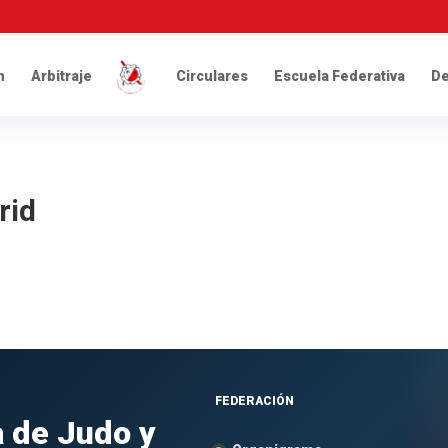
n
Arbitraje
Circulares
Escuela Federativa
De
rid
FEDERACIÓN
 de Judo y