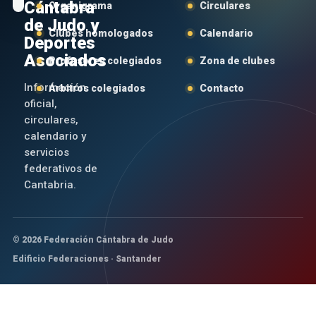
Cántabra
Organigrama
Circulares
de Judo y
Clubes homologados
Calendario
Deportes
Asociados
Profesores colegiados
Zona de clubes
Información
Árbitros colegiados
Contacto
oficial,
circulares,
calendario y
servicios
federativos de
Cantabria.
© 2026 Federación Cántabra de Judo
Edificio Federaciones · Santander