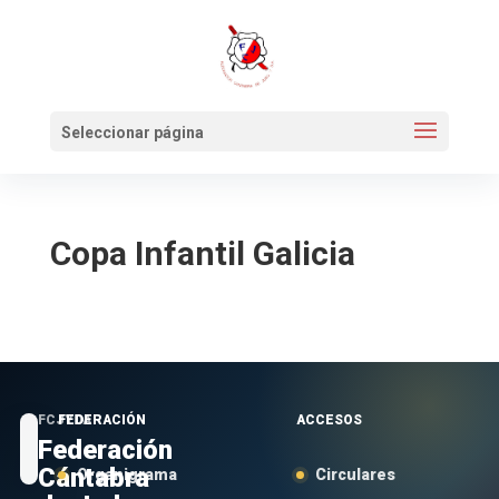
Seleccionar página
Copa Infantil Galicia
FCJYDA
FEDERACIÓN
ACCESOS
Federación
Cántabra
Organigrama
Circulares