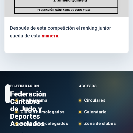
Después de esta competición el ranking junior
queda de esta
manera
.
FCJYDA
FEDERACIÓN
ACCESOS
Federación
Cántabra
Organigrama
Circulares
de Judo y
Clubes homologados
Calendario
Deportes
Asociados
Profesores colegiados
Zona de clubes