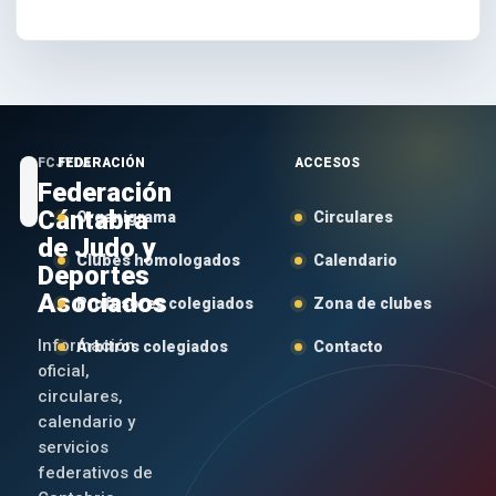
FCJYDA
FEDERACIÓN
ACCESOS
Federación
Cántabra
Organigrama
Circulares
de Judo y
Clubes homologados
Calendario
Deportes
Asociados
Profesores colegiados
Zona de clubes
Información
Árbitros colegiados
Contacto
oficial,
circulares,
calendario y
servicios
federativos de